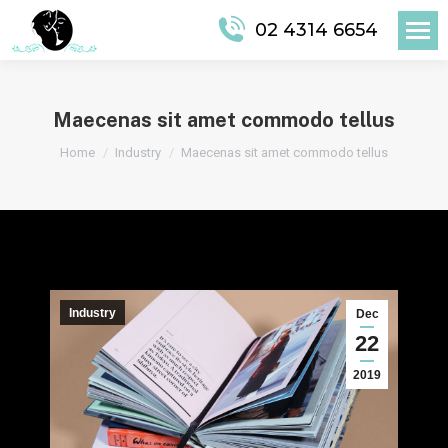
02 4314 6654
Maecenas sit amet commodo tellus
You are here:
Home
Industry
Maecenas sit amet commodo tellus
Industry
Dec
22
2019