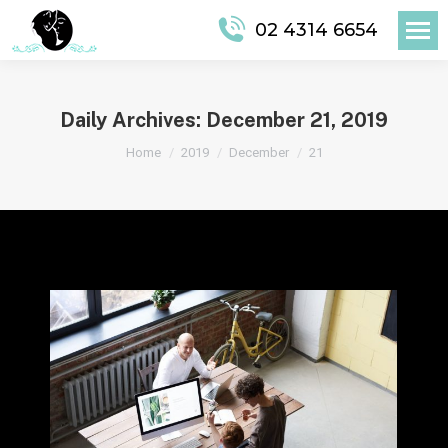
02 4314 6654
Daily Archives:
December 21, 2019
You are here:
Home
2019
December
21