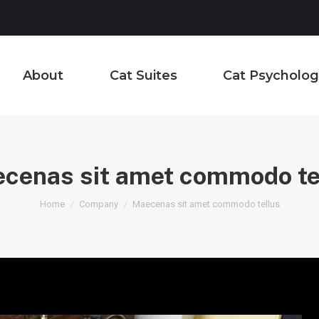
About
Cat Suites
Cat Psycholog
cenas sit amet commodo te
You are here:
Home
Company
Maecenas sit amet commodo tellus