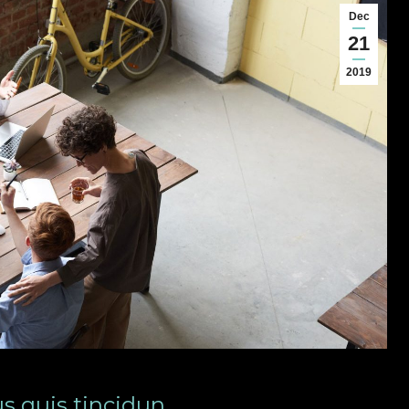
Dec
21
2019
s quis tincidun