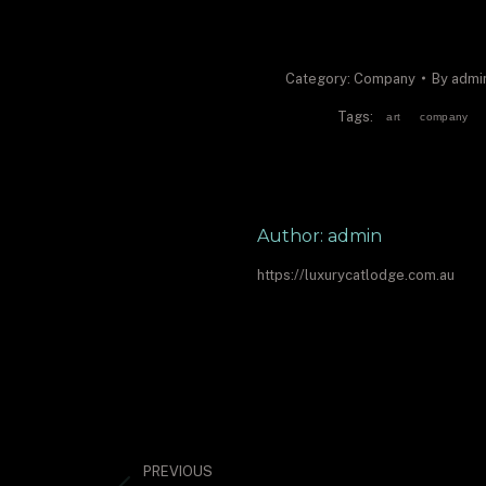
Category:
Company
By
admi
Tags:
art
company
Author:
admin
https://luxurycatlodge.com.au
Post
navigation
PREVIOUS