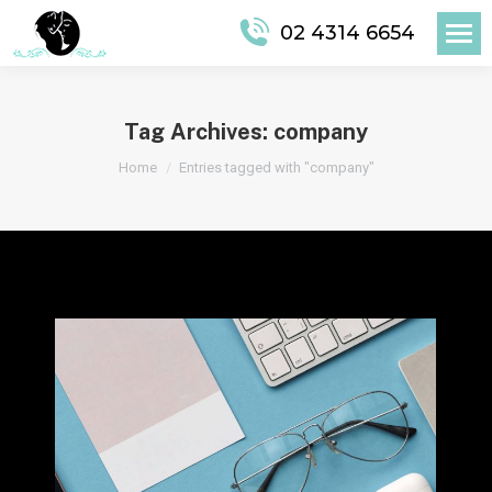
02 4314 6654
Tag Archives:
company
You are here:
Home
Entries tagged with "company"